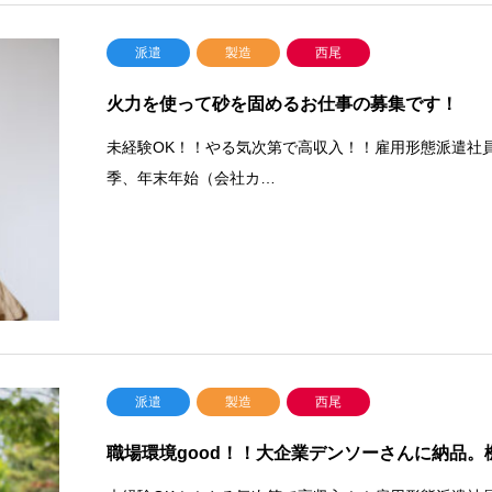
派遣
製造
西尾
火力を使って砂を固めるお仕事の募集です！
未経験OK！！やる気次第で高収入！！雇用形態派遣社員
季、年末年始（会社カ…
派遣
製造
西尾
職場環境good！！大企業デンソーさんに納品